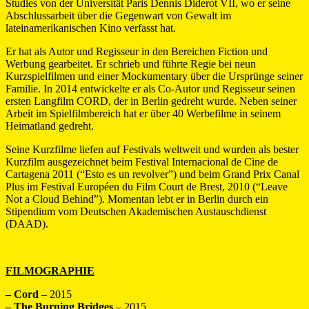
Studies von der Universität Paris Dennis Diderot VII, wo er seine
Abschlussarbeit über die Gegenwart von Gewalt im
lateinamerikanischen Kino verfasst hat.
Er hat als Autor und Regisseur in den Bereichen Fiction und
Werbung gearbeitet. Er schrieb und führte Regie bei neun
Kurzspielfilmen und einer Mockumentary über die Ursprünge seiner
Familie. In 2014 entwickelte er als Co-Autor und Regisseur seinen
ersten Langfilm CORD, der in Berlin gedreht wurde. Neben seiner
Arbeit im Spielfilmbereich hat er über 40 Werbefilme in seinem
Heimatland gedreht.
Seine Kurzfilme liefen auf Festivals weltweit und wurden als bester
Kurzfilm ausgezeichnet beim Festival Internacional de Cine de
Cartagena 2011 (“Esto es un revolver”) und beim Grand Prix Canal
Plus im Festival Européen du Film Court de Brest, 2010 (“Leave
Not a Cloud Behind”). Momentan lebt er in Berlin durch ein
Stipendium vom Deutschen Akademischen Austauschdienst
(DAAD).
FILMOGRAPHIE
– Cord
– 2015
– The Burning Bridges
– 2015