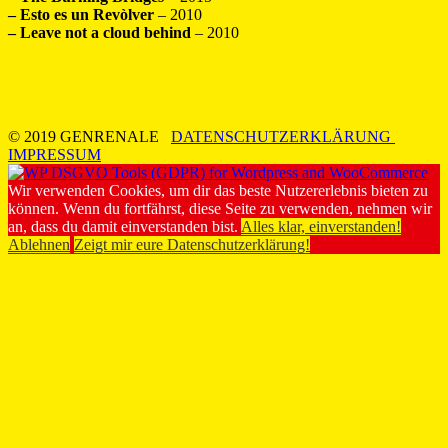
– Esto es un Revòlver
– 2010
– Leave not a cloud behind
– 2010
© 2019 GENRENALE
DATENSCHUTZERKLÄRUNG
IMPRESSUM
Wir verwenden Cookies, um dir das beste Nutzererlebnis bieten zu
können. Wenn du fortfährst, diese Seite zu verwenden, nehmen wir
an, dass du damit einverstanden bist.
Alles klar, einverstanden!
Ablehnen
Zeigt mir eure Datenschutzerklärung!